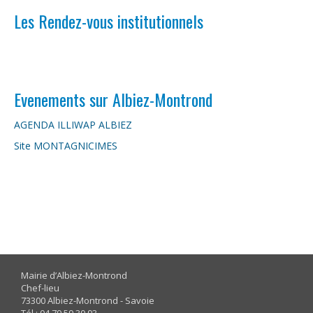
Les Rendez-vous institutionnels
Le 25/07/20016, 20h00 en Mairie
Evenements sur Albiez-Montrond
AGENDA ILLIWAP ALBIEZ
Site MONTAGNICIMES
Mairie d’Albiez-Montrond
Chef-lieu
73300 Albiez-Montrond - Savoie
Tél : 04 79 59 30 93