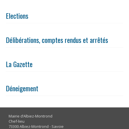
Elections
Délibérations, comptes rendus et arrêtés
La Gazette
Déneigement
Mairie d’Albiez-Montrond
Chef-lieu
73300 Albiez-Montrond - Savoie