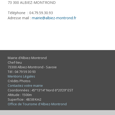
73 300 ALBIEZ-MONTROND
Téléphone : 04.79.59.30.93
Adresse mail :
mairie@albiez-montrond.fr
Mairie d’Albiez-Montrond
Chef-lieu
73300 Albiez-Montrond - Savoie
Tél : 04 79 59 30 93
Mentions Légales
Crédits Photos
Contactez votre mairie
Coordonnées : 45°13’14’’ Nord 6°20’29’’ EST
Altitude : 1500m
Superficie : 48.58 Km2
Office de Tourisme d'Albiez-Montrond