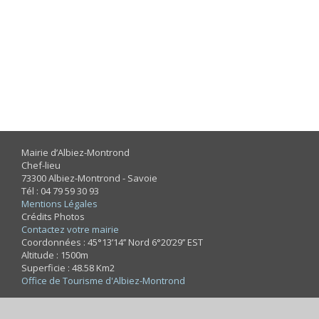
Mairie d’Albiez-Montrond
Chef-lieu
73300 Albiez-Montrond - Savoie
Tél : 04 79 59 30 93
Mentions Légales
Crédits Photos
Contactez votre mairie
Coordonnées : 45°13’14’’ Nord 6°20’29’’ EST
Altitude : 1500m
Superficie : 48.58 Km2
Office de Tourisme d'Albiez-Montrond
Designed by
ESDI